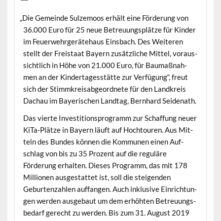
„
Die Gemeinde Sulze­moos erhält eine Förderung von
36.000 Euro für 25 neue Betreu­ungsplätze für Kinder
im Feuer­wehrg­eräte­haus Eins­bach. Des Weit­eren
stellt der Freis­taat Bay­ern zusät­zliche Mit­tel, voraus­
sichtlich in Höhe von 21.000 Euro, für Bau­maß­nah­
men an der Kindertagesstätte zur Ver­fü­gung“, freut
sich der Stimmkreis­ab­ge­ord­nete für den Land­kreis
Dachau im Bay­erischen Land­tag, Bern­hard Seidenath.
Das vierte Investi­tion­spro­gramm zur Schaf­fung neuer
KiTa-Plätze in Bay­ern läuft auf Hoch­touren. Aus Mit­
teln des Bun­des kön­nen die Kom­munen einen Auf­
schlag von bis zu 35 Prozent auf die reg­uläre
Förderung erhal­ten. Dieses Pro­gramm, das mit 178
Mil­lio­nen aus­ges­tat­tet ist, soll die steigen­den
Geburten­zahlen auf­fan­gen. Auch inklu­sive Ein­rich­tun­
gen wer­den aus­ge­baut um dem erhöht­en Betreu­ungs­
be­darf gerecht zu wer­den. Bis zum 31. August 2019