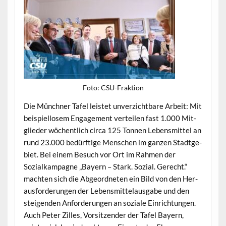
Foto: CSU-Frak­tion
Die Münch­n­er Tafel leis­tet unverzicht­bare Arbeit: Mit
beispiel­losem Engage­ment verteilen fast 1.000 Mit­
glieder wöchentlich cir­ca 125 Ton­nen Lebens­mit­tel an
rund 23.000 bedürftige Men­schen im ganzen Stadt­ge­
bi­et. Bei einem Besuch vor Ort im Rah­men der
Sozialkam­pagne „Bay­ern – Stark. Sozial. Gerecht.“
macht­en sich die Abge­ord­neten ein Bild von den Her­
aus­forderun­gen der Lebens­mit­te­laus­gabe und den
steigen­den Anforderun­gen an soziale Ein­rich­tun­gen.
Auch Peter Zilles, Vor­sitzen­der der Tafel Bay­ern,