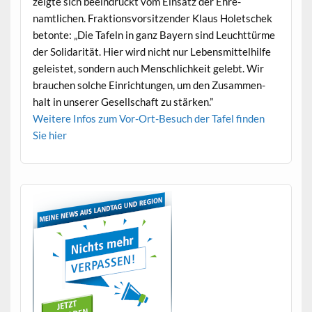
zeigte sich beein­druckt vom Ein­satz der Ehre­
namtlichen. Frak­tionsvor­sitzen­der Klaus Holetschek
betonte: „Die Tafeln in ganz Bay­ern sind Leucht­türme
der Sol­i­dar­ität. Hier wird nicht nur Lebens­mit­tel­hil­fe
geleis­tet, son­dern auch Men­schlichkeit gelebt. Wir
brauchen solche Ein­rich­tun­gen, um den Zusam­men­
halt in unser­er Gesellschaft zu stärken.”
Weit­ere Infos zum Vor-Ort-Besuch der Tafel find­en
Sie hier