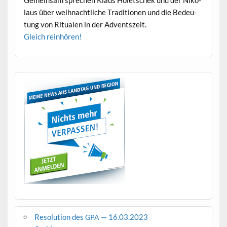
Gemein­sam sprechen Klaus Holetschek und der Niko­
laus über wei­h­nachtliche Tra­di­tio­nen und die Bedeu­
tung von Rit­ualen in der Adventszeit.
Gle­ich reinhören!
Resolution des
— 16.03.2023
GPA