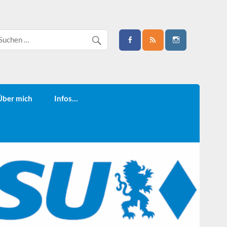
Über mich
Infos…