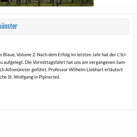
münster
 Blaue, Vol­ume 2. Nach dem Erfolg im let­zten Jahr hat der
CSU-
u aufgelegt. Die Vor­mit­tags­fahrt hat uns am ver­gan­genen Sam­
h Altomün­ster geführt. Pro­fes­sor Wil­helm Lieb­hart erläutert
rche St. Wolf­gang in Pipinsried.