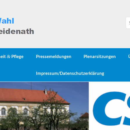
heit
&
Pflege
Pressemeldungen
Plenarsitzungen
Impressum/Datenschutzerklärung