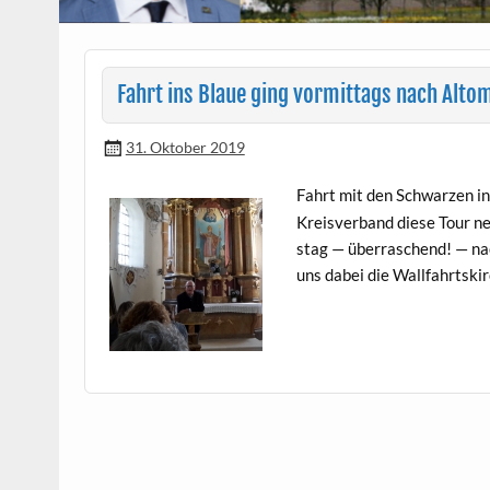
Fahrt ins Blaue ging vormittags nach Alto
31. Oktober 2019
Fahrt mit den Schwarzen ins
Kreisver­band diese Tour ne
stag — über­raschend! — nac
uns dabei die Wall­fahrt­ski