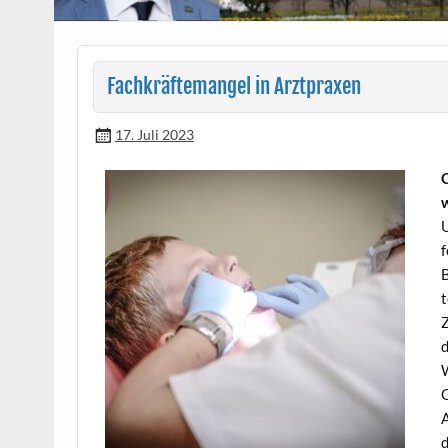
Fachkräftemangel in Arztpraxen
17. Juli 2023
C
w
U
f
B
t
Z
d
W
G
A
d