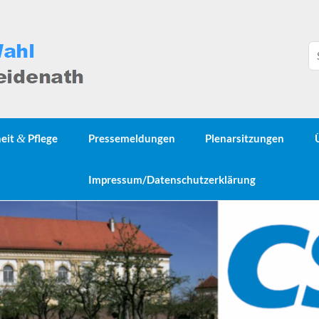
heit
&
Pflege
Pressemeldungen
Plenarsitzungen
Impressum/Datenschutzerklärung