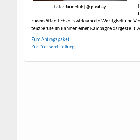
F
Foto: Jar­moluk | @ pixabay
I
zudem öffentlichkeitswirk­sam die Wer­tigkeit und Viel­s
tenzberufe im Rah­men ein­er Kam­pagne dargestellt 
Zum Antragspaket
Zur Pressemit­teilung