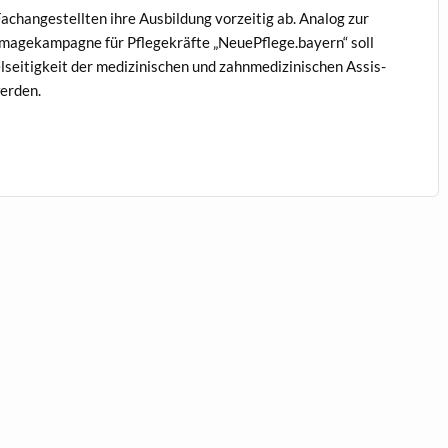
achangestell­ten ihre Aus­bil­dung vorzeit­ig ab. Ana­log zur
magekam­pagne für Pflegekräfte „NeuePflege.bayern“ soll
eit­igkeit der medi­zinis­chen und zah­n­medi­zinis­chen Assis­
werden.