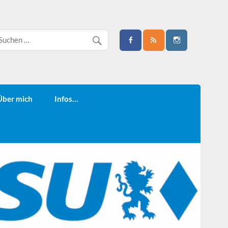
Über mich
Infos…