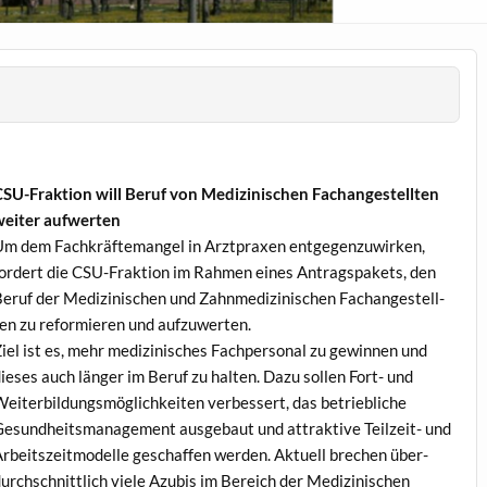
SU-Frak­tion will Beruf von Medi­zinis­chen Fachangestell­ten
eit­er aufwerten
m dem Fachkräfte­man­gel in Arzt­prax­en ent­ge­gen­zuwirken,
ordert die CSU-Frak­tion im Rah­men eines Antragspakets, den
eruf der Medi­zinis­chen und Zah­n­medi­zinis­chen Fachangestell­
en zu reformieren und aufzuwerten.
iel ist es, mehr medi­zinis­ches Fach­per­son­al zu gewin­nen und
ieses auch länger im Beruf zu hal­ten. Dazu sollen Fort- und
eit­er­bil­dungsmöglichkeit­en verbessert, das betriebliche
esund­heits­man­age­ment aus­ge­baut und attrak­tive Teilzeit- und
rbeit­szeit­mod­elle geschaf­fen wer­den. Aktuell brechen über­
urch­schnit­tlich viele Azu­bis im Bere­ich der Medi­zinis­chen