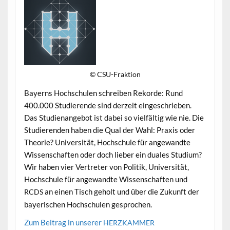
© CSU-Frak­tion
Bay­erns Hochschulen schreiben Reko­rde: Rund
400.000 Studierende sind derzeit eingeschrieben.
Das Stu­di­en­ange­bot ist dabei so vielfältig wie nie. Die
Studieren­den haben die Qual der Wahl: Prax­is oder
The­o­rie? Uni­ver­sität, Hochschule für ange­wandte
Wis­senschaften oder doch lieber ein duales Studi­um?
Wir haben vier Vertreter von Poli­tik, Uni­ver­sität,
Hochschule für ange­wandte Wis­senschaften und
an einen Tisch geholt und über die Zukun­ft der
RCDS
bay­erischen Hochschulen gesprochen.
Zum Beitrag in unser­er
HERZKAMMER