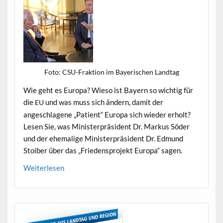
Foto: CSU-Frak­tion im Bay­erischen Landtag
Wie geht es Europa? Wieso ist Bay­ern so wichtig für
die
und was muss sich ändern, damit der
EU
angeschla­gene „Patient“ Europa sich wieder erholt?
Lesen Sie, was Min­is­ter­präsi­dent Dr. Markus Söder
und der ehe­ma­lige Min­is­ter­präsi­dent Dr. Edmund
Stoiber über das „Frieden­spro­jekt Europa“ sagen.
Weit­er­lesen