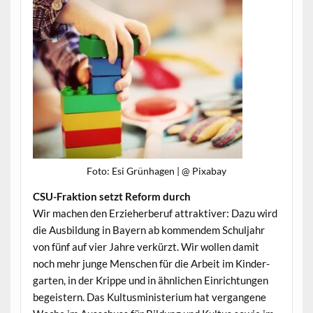
Foto: Esi Grün­hagen | @ Pixabay
CSU-Frak­tion set­zt Reform durch
Wir machen den Erzieherberuf attrak­tiv­er: Dazu wird
die Aus­bil­dung in Bay­ern ab kom­men­dem Schul­jahr
von fünf auf vier Jahre verkürzt. Wir wollen damit
noch mehr junge Men­schen für die Arbeit im Kinder­
garten, in der Krippe und in ähn­lichen Ein­rich­tun­gen
begeis­tern. Das Kul­tus­min­is­teri­um hat ver­gan­gene