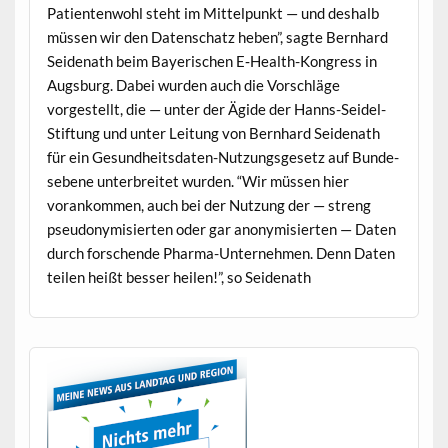
Patien­ten­wohl ste­ht im Mit­telpunkt — und deshalb
müssen wir den Daten­schatz heben”, sagte Bern­hard
Sei­de­nath beim Bay­erischen E‑Health-Kongress in
Augs­burg. Dabei wur­den auch die Vorschläge
vorgestellt, die — unter der Ägide der Hanns-Sei­del-
Stiftung und unter Leitung von Bern­hard Sei­de­nath
für ein Gesund­heits­dat­en-Nutzungs­ge­setz auf Bun­de­
sebene unter­bre­it­et wur­den. “Wir müssen hier
vorankom­men, auch bei der Nutzung der — streng
pseu­do­nymisierten oder gar anonymisierten — Dat­en
durch forschende Phar­ma-Unternehmen. Denn Dat­en
teilen heißt bess­er heilen!”, so Seidenath