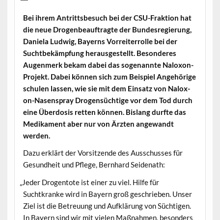
Bei ihrem Antritts­be­such bei der CSU-Frak­tion hat
die neue Dro­gen­beauf­tragte der Bun­desregierung,
Daniela Lud­wig, Bay­erns Vor­re­it­er­rolle bei der
Sucht­bekämp­fung her­aus­gestellt. Beson­deres
Augen­merk bekam dabei das soge­nan­nte Nalox­on-
Pro­jekt. Dabei kön­nen sich zum Beispiel Ange­hörige
schulen lassen, wie sie mit dem Ein­satz von Nalox­
on-Nasen­spray Dro­gen­süchtige vor dem Tod durch
eine Über­do­sis ret­ten kön­nen. Bis­lang durfte das
Medika­ment aber nur von Ärzten ange­wandt
werden.
Dazu erk­lärt der Vor­sitzende des Auss­chuss­es für
Gesund­heit und Pflege, Bern­hard Seidenath:
„
Jed­er Dro­gen­tote ist ein­er zu viel. Hil­fe für
Suchtkranke wird in Bay­ern groß geschrieben. Unser
Ziel ist die Betreu­ung und Aufk­lärung von Süchti­gen.
In Bay­ern sind wir mit vie­len Maß­nah­men, beson­ders