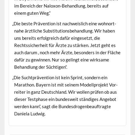
im Bere­ich der Nalox­on-Behand­lung, bere­its auf
einem guten Weg.“
„
Die beste Präven­tion ist nach­weis­lich eine wohnort­
na­he ärztliche Sub­sti­tu­tions­be­hand­lung. Wir haben
uns bere­its erfol­gre­ich dafür einge­set­zt, die
Rechtssicher­heit für Ärzte zu stärken. Jet­zt geht es
auch darum , noch mehr Ärzte, beson­ders in der Fläche
dafür zu gewin­nen. Nur so gelingt eine wirk­same
Behand­lung der Süchtigen“.
„
Die Sucht­präven­tion ist kein Sprint, son­dern ein
Marathon. Bay­ern ist mit seinem Mod­ell­pro­jekt Vor­
re­it­er in ganz Deutsch­land. Wir wollen prüfen ob aus
dieser Test­phase ein bun­desweit ständi­ges Ange­bot
wer­den kann“, sagt die Bun­des­dro­gen­beauf­tragte
Daniela Ludwig.