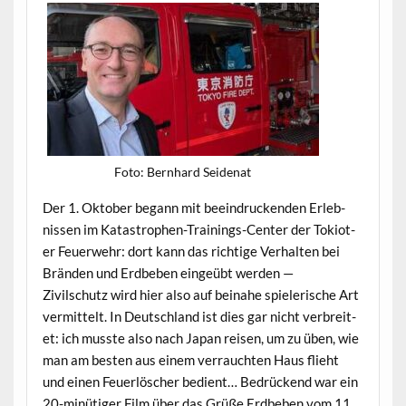
Foto: Bern­hard Seidenat
Der 1. Okto­ber begann mit beein­druck­enden Erleb­
nis­sen im Katas­tro­phen-Train­ings-Cen­ter der Tokiot­
er Feuer­wehr: dort kann das richtige Ver­hal­ten bei
Brän­den und Erd­beben eingeübt wer­den —
Zivilschutz wird hier also auf beina­he spielerische Art
ver­mit­telt. In Deutsch­land ist dies gar nicht ver­bre­it­
et: ich musste also nach Japan reisen, um zu üben, wie
man am besten aus einem ver­raucht­en Haus flieht
und einen Feuer­lösch­er bedi­ent… Bedrück­end war ein
20-minütiger Film über das Grüße Erd­beben vom 11.