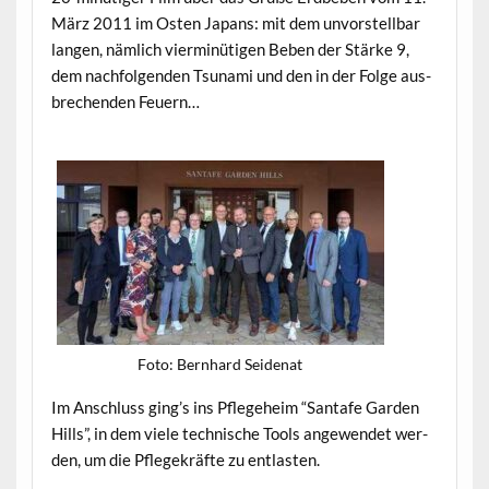
März 2011 im Osten Japans: mit dem unvorstell­bar
lan­gen, näm­lich vier­minüti­gen Beben der Stärke 9,
dem nach­fol­gen­den Tsuna­mi und den in der Folge aus­
brechen­den Feuern…
Foto: Bern­hard Seidenat
Im Anschluss ging’s ins Pflege­heim “Santafe Gar­den
Hills”, in dem viele tech­nis­che Tools angewen­det wer­
den, um die Pflegekräfte zu entlasten.