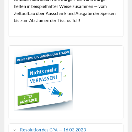
helfen in beispiel­hafter Weise zusam­men — vom
Zeltauf­bau über Auss­chank und Aus­gabe der Speisen
bis zum Abräu­men der Tis­che. Toll!
Resolution des
— 16.03.2023
GPA