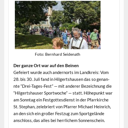
Foto: Bern­hard Seidenath
Der ganze Ort war auf den Beinen
Gefeiert wurde auch ander­norts im Land­kreis: Vom
28. bis 30. Juli fand in Hilgertshausen das so genan­
nte “Drei-Tages-Fest” — mit ander­er Beze­ich­nung die
“Hilgertshauser Sport­woche” — statt. Höhep­unkt war
am Son­ntag ein Fest­gottes­di­enst in der Pfar­rkirche
St. Stephan, zele­bri­ert von Pfar­rer Michael Hein­rich,
an den sich ein großer Festzug zum Sport­gelände
anschloss, das alles bei her­rlichem Sonnenschein.