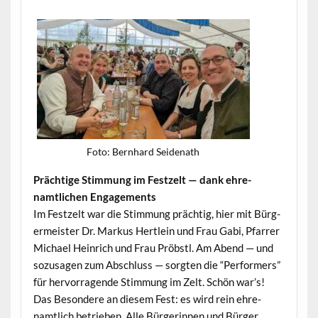
Foto: Bern­hard Seidenath
Prächtige Stim­mung im Festzelt — dank ehre­
namtlichen Engagements
Im Festzelt war die Stim­mung prächtig, hier mit Bürg­
er­meis­ter Dr. Markus Hertlein und Frau Gabi, Pfar­rer
Michael Hein­rich und Frau Pröb­stl. Am Abend — und
sozusagen zum Abschluss — sorgten die “Per­form­ers”
für her­vor­ra­gende Stim­mung im Zelt. Schön war’s!
Das Beson­dere an diesem Fest: es wird rein ehre­
namtlich betrieben. Alle Bürg­erin­nen und Bürg­er