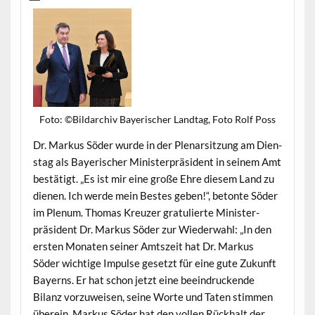
Foto: ©Bil­darchiv Bay­erisch­er Land­tag, Foto Rolf Poss
Dr. Markus Söder wurde in der Ple­nar­sitzung am Dien­
stag als Bay­erisch­er Min­is­ter­präsi­dent in seinem Amt
bestätigt. „Es ist mir eine große Ehre diesem Land zu
dienen. Ich werde mein Bestes geben!“, betonte Söder
im Plenum. Thomas Kreuzer grat­ulierte Min­is­ter­
präsi­dent Dr. Markus Söder zur Wieder­wahl: „In den
ersten Monat­en sein­er Amt­szeit hat Dr. Markus
Söder wichtige Impulse geset­zt für eine gute Zukun­ft
Bay­erns. Er hat schon jet­zt eine beein­druck­ende
Bilanz vorzuweisen, seine Worte und Tat­en stim­men
übere­in. Markus Söder hat den vollen Rück­halt der