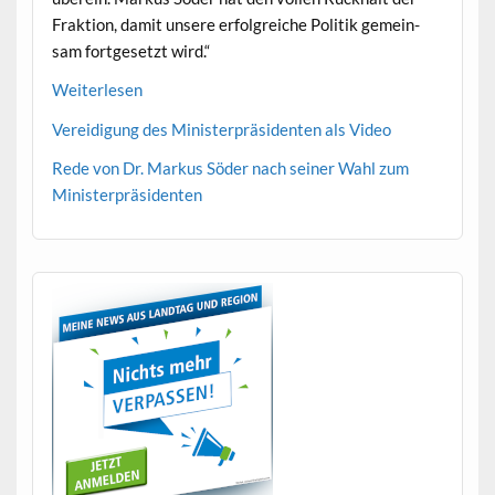
Frak­tion, damit unsere erfol­gre­iche Poli­tik gemein­
sam fort­ge­set­zt wird.“
Weit­er­lesen
Verei­di­gung des Min­is­ter­präsi­den­ten als Video
Rede von Dr. Markus Söder nach sein­er Wahl zum
Ministerpräsidenten