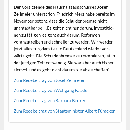
Der Vor­sitzende des Haushalt­sauss­chuss­es
Josef
Zellmeier
unter­strich, Friedrich Merz habe bere­its im
Novem­ber betont, dass die Schulden­bremse nicht
unan­tast­bar sei: „Es geht nicht nur darum, Investi­tio­
nen zu täti­gen, es geht auch darum, Refor­men
voranzutreiben und schneller zu wer­den. Wir wer­den
jet­zt alles tun, damit es in Deutsch­land wieder vor­
wärts geht. Die Schulden­bremse zu reformieren, ist in
der jet­zi­gen Zeit notwendig. Sie war aber auch bish­er
sin­nvoll und es geht nicht darum, sie abzuschaffen.“
Zum Rede­beitrag von Josef Zellmeier
Zum Rede­beitrag von Wolf­gang Fackler
Zum Rede­beitrag von Bar­bara Becker
Zum Rede­beitrag von Staatsmin­is­ter Albert Füracker