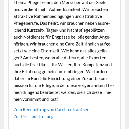
The­ma Pflege bren­nt den Men­schen auf der Seele
und ver­di­ent mehr Aufmerk­samkeit. Wir brauchen
attrak­tive Rah­menbe­din­gun­gen und attrak­tive
Pflege­berufe. Das heißt, wir brauchen neben aus­re­
ichend Kurzzeit‑, Tages- und Nachtpflege­plätzen
auch Not­di­en­ste für Eng­pässe bei pfle­gen­den Ange­
höri­gen. Wir brauchen eine Care-Zeit, ähn­lich aufge­
set­zt wie eine Elternzeit. Wie kann das alles gelin­
gen? Am besten, wenn alle Akteure, alle Experten –
auch die Prak­tik­er – ihr Wis­sen, ihre Kom­pe­tenz und
ihre Erfahrung gemein­sam ein­brin­gen. Wir fordern
daher im Bund die Ein­rich­tung ein­er Zukun­ft­skom­
mis­sion für die Pflege, in der diese vor­ge­nan­nten The­
men drin­gend bear­beit­et wer­den, die sich diese The­
men vorn­immt und löst.”
Zum Rede­beitrag von Car­oli­na Trautner
Zur Pressemit­teilung