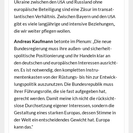
Ukraine zwis­chen den
und Rus­s­land ohne
USA
europäis­che Beteili­gung sind eine Zäsur im transat­
lantis­chen Ver­hält­nis. Zwis­chen Bay­ern und den
USA
gibt es viele langjährige und inten­sive Beziehun­gen„
die wir weit­er pfle­gen wollen.
Andreas Kauf­mann
betonte im Plenum: „Die neue
Bun­desregierung muss ihre außen- und sicher­heit­
spoli­tis­che Posi­tion­ierung und ihr Han­deln klar an
den deutschen und europäis­chen Inter­essen aus­richt­
en. Es ist notwendig, den kom­plet­ten Instru­
mentenkas­ten von der Rüs­tungs- bis hin zur Entwick­
lungspoli­tik auszunutzen. Die Bun­desre­pub­lik muss
ihrer Führungsrolle, die sie fast aufgegeben hat,
gerecht wer­den. Damit meine ich nicht die rück­sicht­
slose Durch­set­zung eigen­er Inter­essen, son­dern die
Gestal­tung eines starken Europas, dessen Stimme in
der Welt ein entschei­den­des Gewicht hat. Europa
kann das.”