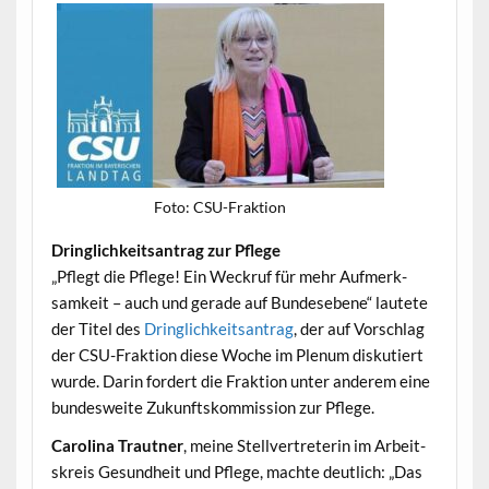
Foto: CSU-Frak­tion
Dringlichkeit­santrag zur Pflege
„Pflegt die Pflege! Ein Weck­ruf für mehr Aufmerk­
samkeit – auch und ger­ade auf Bun­de­sebene“ lautete
der Titel des
Dringlichkeit­santrag
, der auf Vorschlag
der CSU-Frak­tion diese Woche im Plenum disku­tiert
wurde. Darin fordert die Frak­tion unter anderem eine
bun­desweite Zukun­ft­skom­mis­sion zur Pflege.
Car­oli­na Traut­ner
, meine Stel­lvertreterin im Arbeit­
skreis Gesund­heit und Pflege, machte deut­lich: „Das