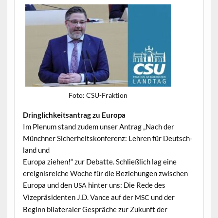
Foto: CSU-Frak­tion
Dringlichkeit­santrag zu Europa
Im Plenum stand zudem unser Antrag „Nach der
Münch­n­er Sicher­heit­skon­ferenz: Lehren für Deutsch­
land und
Europa ziehen!“ zur Debat­te. Schließlich lag eine
ereignis­re­iche Woche für die Beziehun­gen zwis­chen
Europa und den
hin­ter uns: Die Rede des
USA
Vizepräsi­den­ten J.D. Vance auf der
und der
MSC
Beginn bilat­eraler Gespräche zur Zukun­ft der