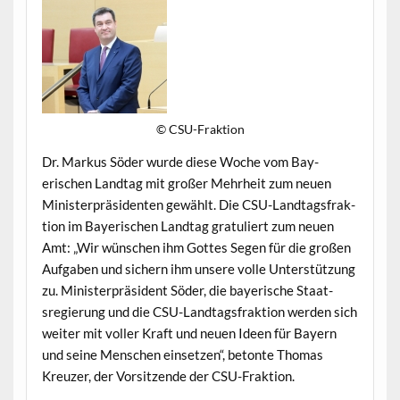
© CSU-Frak­tion
Dr. Markus Söder wurde diese Woche vom Bay­
erischen Land­tag mit großer Mehrheit zum neuen
Min­is­ter­präsi­den­ten gewählt. Die CSU-Land­tags­frak­
tion im Bay­erischen Land­tag grat­uliert zum neuen
Amt: „Wir wün­schen ihm Gottes Segen für die großen
Auf­gaben und sich­ern ihm unsere volle Unter­stützung
zu. Min­is­ter­präsi­dent Söder, die bay­erische Staat­
sregierung und die CSU-Land­tags­frak­tion wer­den sich
weit­er mit voller Kraft und neuen Ideen für Bay­ern
und seine Men­schen ein­set­zen“, betonte Thomas
Kreuzer, der Vor­sitzende der CSU-Fraktion.