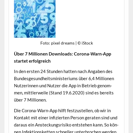
Foto: pix­el dreams | © iStock
Über 7 Mil­lio­nen Down­loads: Coro­na-Warn-App
startet erfolgreich
In den ersten 24 Stun­den hat­ten nach Angaben des
Bun­des­ge­sund­heitsmin­is­teri­ums über 6,4 Mil­lio­nen
Nutzerin­nen und Nutzer die App in Betrieb genom­
men, mit­tler­weile (Stand 19.6.2020) sind es bere­its
über 7 Millionen.
Die Coro­na-Warn-App hil­ft festzustellen, ob wir in
Kon­takt mit ein­er infizierten Per­son ger­at­en sind und
daraus ein Ansteck­ungsrisiko entste­hen kann. So kön­
nen Infek­tions­ket­ten schneller unter­brochen wer­den.