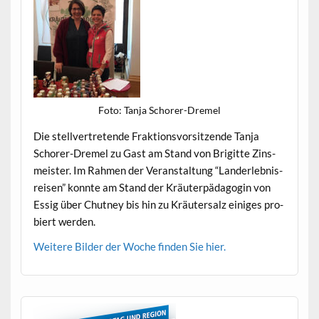
Foto: Tan­ja Schorer-Dremel
Die stel­lvertre­tende Frak­tionsvor­sitzende Tan­ja
Schor­er-Dremel zu Gast am Stand von Brigitte Zins­
meis­ter. Im Rah­men der Ver­anstal­tung “Lan­der­leb­nis­
reisen” kon­nte am Stand der Kräuter­päd­a­gogin von
Essig über Chut­ney bis hin zu Kräuter­salz einiges pro­
biert werden.
Weit­ere Bilder der Woche find­en Sie hier.