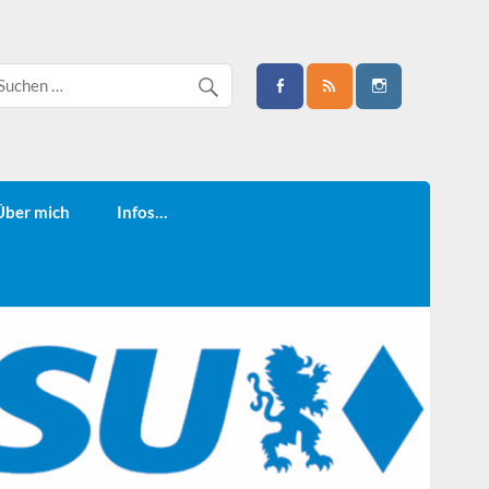
Über mich
Infos…