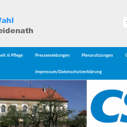
heit
&
Pflege
Pressemeldungen
Plenarsitzungen
Impressum/Datenschutzerklärung