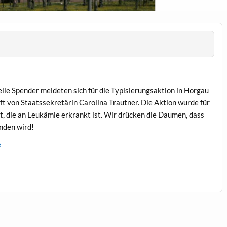
elle Spender melde­ten sich für die Typ­isierungsak­tion in Hor­gau
t von Staatssekretärin Car­oli­na Traut­ner. Die Aktion wurde für
t, die an Leukämie erkrankt ist. Wir drück­en die Dau­men, dass
n­den wird!
e