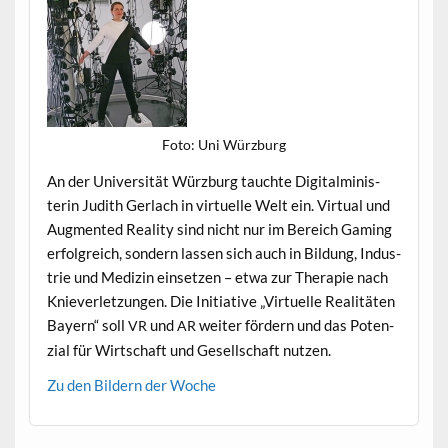
Foto: Uni Würzburg
An der Uni­ver­sität Würzburg tauchte Dig­i­talmin­is­
terin Judith Ger­lach in virtuelle Welt ein. Vir­tu­al und
Aug­ment­ed Real­i­ty sind nicht nur im Bere­ich Gam­ing
erfol­gre­ich, son­dern lassen sich auch in Bil­dung, Indus­
trie und Medi­zin ein­set­zen – etwa zur Ther­a­pie nach
Kniev­er­let­zun­gen. Die Ini­tia­tive „Virtuelle Real­itäten
Bay­ern“ soll
und
weit­er fördern und das Poten­
VR
AR
zial für Wirtschaft und Gesellschaft nutzen.
Zu den Bildern der Woche