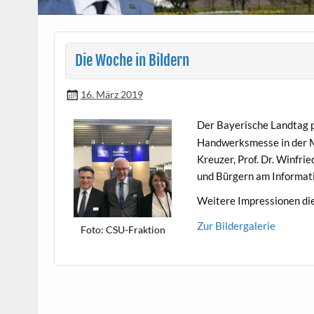
Die Woche in Bildern
16. März 2019
Der Bay­erische Land­tag 
Handw­erksmesse in der M
Kreuzer, Prof. Dr. Win­fri
und Bürg­ern am Infor­ma­
Weit­ere Impres­sio­nen d
Zur Bilder­ga­lerie
Foto: CSU-Frak­tion