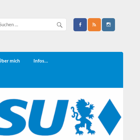
Über mich
Infos…