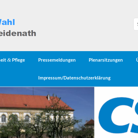
heit
&
Pflege
Pressemeldungen
Plenarsitzungen
Impressum/Datenschutzerklärung