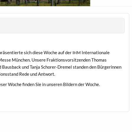
präsen­tierte sich diese Woche auf der
Inter­na­tionale
IHM
esse München. Unsere Frak­tionsvor­sitzen­den Thomas
ed Baus­back und Tan­ja Schor­er-Dremel standen den Bürg­erin­nen
tion­s­stand Rede und Antwort.
ieser Woche find­en Sie in unseren Bildern der Woche.