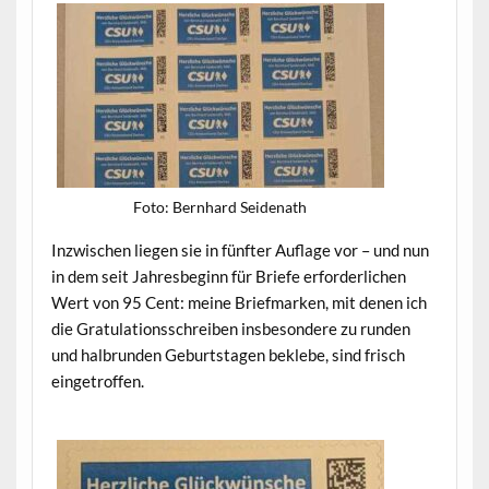
Foto: Bern­hard Seidenath
Inzwis­chen liegen sie in fün­fter Auflage vor – und nun
in dem seit Jahres­be­ginn für Briefe erforder­lichen
Wert von 95 Cent: meine Brief­marken, mit denen ich
die Grat­u­la­tion­ss­chreiben ins­beson­dere zu run­den
und hal­brun­den Geburt­sta­gen bek­lebe, sind frisch
eingetroffen.