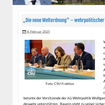
„
Die neue Weltordnung“ – wehrpolitischer
8. Februar 2025
W
w
c
w
s
A
f
A
Foto: CSU-Frak­tion
„
c
betonte der Vor­sitzende der
Wehrpoli­tik Wolf­gan
AG
deswehr unter­stützen. „Bay­ern ste­ht zu sein­er sicher­