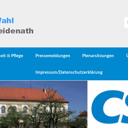
heit
&
Pflege
Pressemeldungen
Plenarsitzungen
Impressum/Datenschutzerklärung