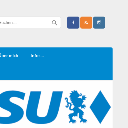
Über mich
Infos…