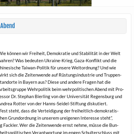
 Abend
ie kön­nen wir Frei­heit, Demokratie und Sta­bil­ität in der Welt
ahren? Was bedeuten Ukraine-Krieg, Gaza-Kon­flikt und die
hi­ne­sis­che Tai­wan-Poli­tik für unsere Wel­tord­nung? Und wie
irkt sich die Zeit­en­wende auf Rüs­tungsin­dus­trie und Trup­pen­
tan­dorte in Bay­ern aus? Diese und andere Fra­gen hat die
rbeits­gruppe Wehrpoli­tik beim wehrpoli­tis­chen Abend mit Pro­
es­sor Dr. Stephan Bier­ling von der Uni­ver­sität Regens­burg und
ndrea Rot­ter von der Hanns-Sei­del-Stiftung diskutiert.
Fest ste­ht, dass die Vertei­di­gung der frei­heitlich-demokratis­
hen Grun­dord­nung in unserem ure­ige­nen Inter­esse ste­ht”,
g Fack­ler. Wer die Zeit­en­wende ernst nehme, müsse die Bun­
heit­spoli­tis­chen Ver­ant­wor­tung im engen Schul­ter­schluss mit