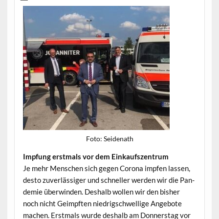
Foto: Sei­de­nath
Imp­fung erst­mals vor dem Einkaufszentrum
Je mehr Men­schen sich gegen Coro­na impfen lassen,
desto zuver­läs­siger und schneller wer­den wir die Pan­
demie über­winden. Deshalb wollen wir den bish­er
noch nicht Geimpften niedrigschwellige Ange­bote
machen. Erst­mals wurde deshalb am Don­ner­stag vor