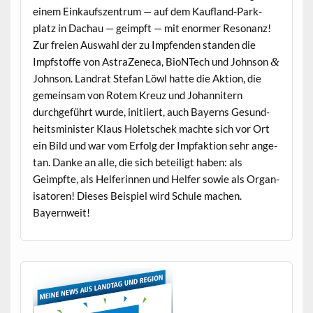
einem Einkauf­szen­trum — auf dem Kau­fland-Park­
platz in Dachau — geimpft — mit enormer Res­o­nanz!
Zur freien Auswahl der zu Impfend­en standen die
Impf­stoffe von AstraZeneca, BioN­Tech und John­son
&
John­son. Lan­drat Ste­fan Löwl hat­te die Aktion, die
gemein­sam von Rotem Kreuz und Johan­nitern
durchge­führt wurde, ini­ti­iert, auch Bay­erns Gesund­
heitsmin­is­ter Klaus Holetschek machte sich vor Ort
ein Bild und war vom Erfolg der Imp­fak­tion sehr ange­
tan. Danke an alle, die sich beteiligt haben: als
Geimpfte, als Helferin­nen und Helfer sowie als Organ­
isatoren! Dieses Beispiel wird Schule machen.
Bayernweit!