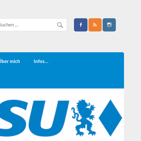
Über mich
Infos…