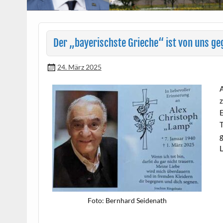
Der „bayerischste Grieche“ ist von uns g
24. März 2025
A
z
E
T
g
L
Foto: Bern­hard Seidenath