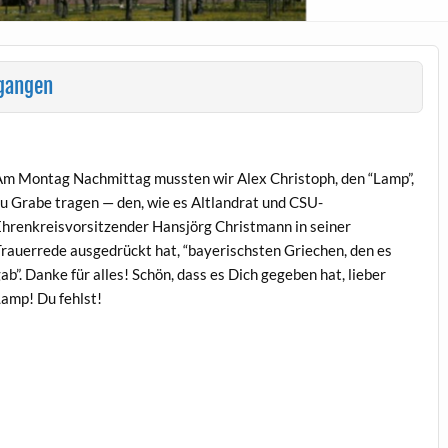
egangen
m Mon­tag Nach­mit­tag mussten wir Alex Christoph, den “Lamp”,
u Grabe tra­gen — den, wie es Alt­landrat und CSU-
hrenkreisvor­sitzen­der Han­sjörg Christ­mann in sein­er
rauerrede aus­ge­drückt hat, “bay­erischsten Griechen, den es
ab”. Danke für alles! Schön, dass es Dich gegeben hat, lieber
amp! Du fehlst!