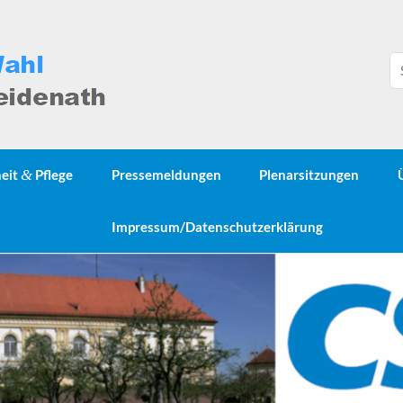
heit
&
Pflege
Pressemeldungen
Plenarsitzungen
Impressum/Datenschutzerklärung