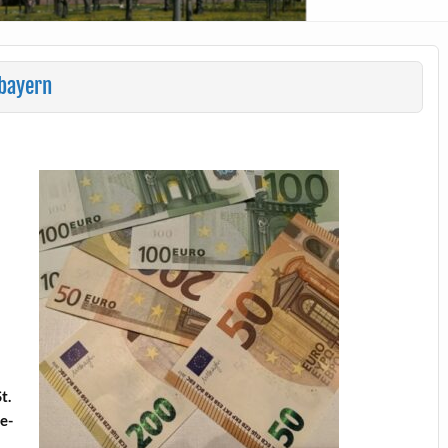
bayern
t.
e­