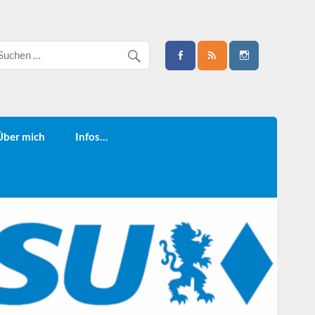
Über mich
Infos…