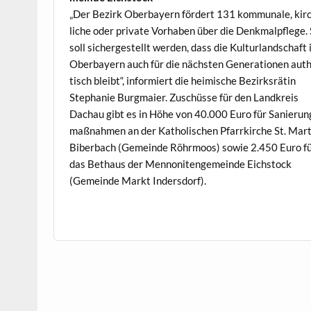
„Der Bezirk Ober­bay­ern fördert 131 kom­mu­nale, kir
liche oder pri­vate Vorhaben über die Denkmalpflege.
soll sichergestellt wer­den, dass die Kul­tur­land­schaft 
Ober­bay­ern auch für die näch­sten Gen­er­a­tio­nen aut
tisch bleibt“, informiert die heimis­che Bezirk­srätin
Stephanie Burgmaier. Zuschüsse für den Land­kreis
Dachau gibt es in Höhe von 40.000 Euro für Sanierun
maß­nah­men an der Katholis­chen Pfar­rkirche St. Mar­t
Biber­bach (Gemeinde Röhrmoos) sowie 2.450 Euro f
das Bethaus der Men­non­itenge­meinde Eich­stock
(Gemeinde Markt Indersdorf).