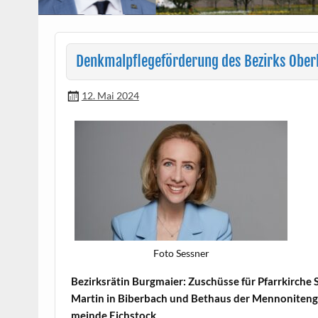
Denkmalpflegeförderung des Bezirks Ober
12. Mai 2024
Foto Sess­ner
Bezirk­srätin Burgmaier: Zuschüsse für Pfar­rkirche S
Mar­tin in Biber­bach und Bethaus der Men­non­iteng
meinde Eichstock