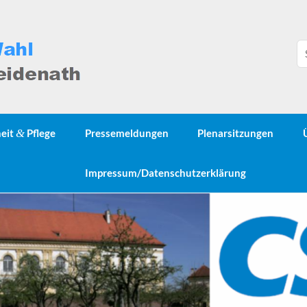
heit
&
Pflege
Pressemeldungen
Plenarsitzungen
Impressum/Datenschutzerklärung