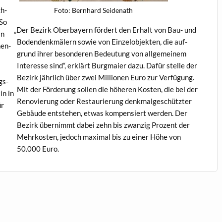
ch­
Foto: Bern­hard Seidenath
 So
„
Der Bezirk Ober­bay­ern fördert den Erhalt von Bau- und
in
Boden­denkmälern sowie von Einzelob­jek­ten, die auf­
hen­
grund ihrer beson­deren Bedeu­tung von all­ge­meinem
Inter­esse sind“, erk­lärt Burgmaier dazu. Dafür stelle der
Bezirk jährlich über zwei Mil­lio­nen Euro zur Ver­fü­gung.
gs­
Mit der Förderung sollen die höheren Kosten, die bei der
in in
Ren­ovierung oder Restau­rierung denkmalgeschützter
ür
Gebäude entste­hen, etwas kom­pen­siert wer­den. Der
Bezirk übern­immt dabei zehn bis zwanzig Prozent der
Mehrkosten, jedoch max­i­mal bis zu ein­er Höhe von
50.000 Euro.