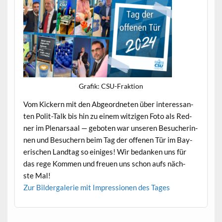
Grafik: CSU-Frak­tion
Vom Kick­ern mit den Abge­ord­neten über inter­es­san­
ten Polit-Talk bis hin zu einem witzi­gen Foto als Red­
ner im Ple­narsaal — geboten war unseren Besucherin­
nen und Besuch­ern beim Tag der offe­nen Tür im Bay­
erischen Land­tag so einiges! Wir bedanken uns für
das rege Kom­men und freuen uns schon aufs näch­
ste Mal!
Zur Bilder­ga­lerie mit Impres­sio­nen des Tages