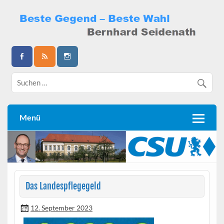
Skip
to
content
Bernhard Seidenath
Menü
Das Landespflegegeld
12. September 2023