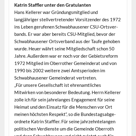
Katrin Staffler unter den Gratulanten
Hans Kellerer war Grün­dungsmit­glied und
langjähriger stel­lvertre­tender Vor­sitzen­der des 1972
ins Leben gerufe­nen Schwab­hausen­er CSU-Ortsver­
bands. Er war aber bere­its CSU-Mit­glied, bevor der
Schwab­hausen­er Ortsver­band aus der Taufe gehoben
wurde. Heuer währt seine Mit­glied­schaft schon 50
Jahre. Außer­dem war er noch vor der Gebi­et­sre­form
1972 Mit­glied im Ober­rother Gemein­der­at und von
1990 bis 2002 weit­ere zwei Amtspe­ri­o­den im
Schwab­hausen­er Gemein­der­at vertreten.
„Für unsere Gesellschaft ist ehre­namtlich­es
Mitwirken von beson­der­er Bedeu­tung. Her­rn Kellerer
zolle ich für sein jahre­langes Engage­ment für seine
Heimat und den Ein­satz für die Men­schen vor Ort
meinen höch­sten Respekt“, so die Bun­destagsab­ge­
ord­nete Katrin Staffler. Für seine jahrzehn­te­lan­gen
poli­tis­chen Ver­di­en­ste um die Gemeinde Ober­roth