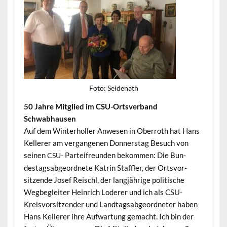
Foto: Sei­de­nath
50 Jahre Mit­glied im CSU-Ortsver­band
Schwabhausen
Auf dem Win­ter­holler Anwe­sen in Ober­roth hat Hans
Kellerer am ver­gan­genen Don­ner­stag Besuch von
seinen
Parteifre­un­den bekom­men: Die Bun­
CSU-
destagsab­ge­ord­nete Katrin Staffler, der Ortsvor­
sitzende Josef Reis­chl, der langjährige poli­tis­che
Weg­be­gleit­er Hein­rich Loder­er und ich als CSU-
Kreisvor­sitzen­der und Land­tagsab­ge­ord­neter haben
Hans Kellerer ihre Aufwartung gemacht. Ich bin der