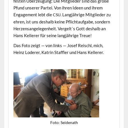
fes­ten Überzeu­gung: Die Mit­glieder sind das große
Pfund unser­er Partei. Von ihren Ideen und ihrem
Engage­ment lebt die
. Langjährige Mit­glieder zu
CSU
ehren, ist uns deshalb keine Pflich­tauf­gabe, son­dern
Herzen­san­gele­gen­heit. Vergelt´s Gott deshalb an
Hans Kellerer für seine langjährige Treue!
Das Foto zeigt — von links — Josef Reis­chl, mich,
Heinz Loder­er, Katrin Staffler und Hans Kellerer.
Foto: Sei­de­nath