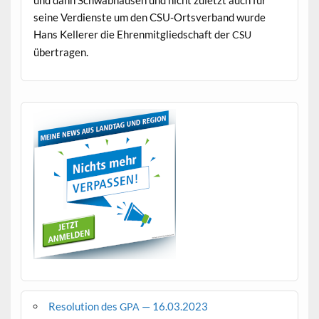
und dann Schwab­hausen und nicht zulet­zt auch für
seine Ver­di­en­ste um den CSU-Ortsver­band wurde
Hans Kellerer die Ehren­mit­glied­schaft der
CSU
übertragen.
Resolution des
— 16.03.2023
GPA