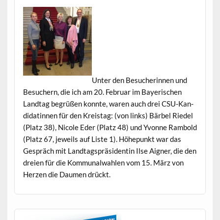
Unter den Besucherin­nen und
Besuch­ern, die ich am 20. Feb­ru­ar im Bay­erischen
Land­tag begrüßen kon­nte, waren auch drei CSU-Kan­
di­datin­nen für den Kreistag: (von links) Bär­bel Riedel
(Platz 38), Nicole Eder (Platz 48) und Yvonne Ram­bold
(Platz 67, jew­eils auf Liste 1). Höhep­unkt war das
Gespräch mit Land­tagspräsi­dentin Ilse Aign­er, die den
dreien für die Kom­mu­nal­wahlen vom 15. März von
Herzen die Dau­men drückt.