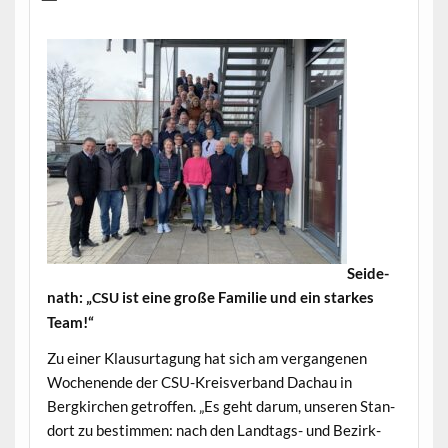
Sei­de­
nath: „
ist eine große Fam­i­lie und ein starkes
CSU
Team!“
Zu ein­er Klausurta­gung hat sich am ver­gan­genen
Woch­enende der CSU-Kreisver­band Dachau in
Bergkirchen getrof­fen. „Es geht darum, unseren Stan­
dort zu bes­tim­men: nach den Land­tags- und Bezirk­