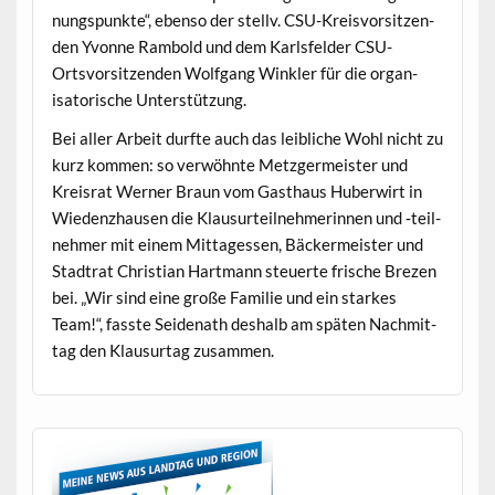
nungspunk­te“, eben­so der stel­lv. CSU-Kreisvor­sitzen­
den Yvonne Ram­bold und dem Karls­felder CSU-
Ortsvor­sitzen­den Wolf­gang Win­kler für die organ­
isatorische Unterstützung.
Bei aller Arbeit durfte auch das leib­liche Wohl nicht zu
kurz kom­men: so ver­wöh­nte Met­zger­meis­ter und
Kreis­rat Wern­er Braun vom Gasthaus Huber­wirt in
Wieden­zhausen die Klausurteil­nehmerin­nen und ‑teil­
nehmer mit einem Mit­tagessen, Bäck­er­meis­ter und
Stad­trat Chris­t­ian Hart­mann steuerte frische Brezen
bei. „Wir sind eine große Fam­i­lie und ein starkes
Team!“, fasste Sei­de­nath deshalb am späten Nach­mit­
tag den Klausurtag zusammen.