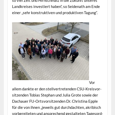
so viel Zeit und Hirn­schmalz in die Zukun­ft unseres
Land­kreis­es investiert haben“, so Sei­de­nath am Ende
ein­er „sehr kon­struk­tiv­en und pro­duk­tiv­en Tagung“.
Vor
allem dank­te er den stel­lvertre­tenden CSU-Kreisvor­
sitzen­den Tobias Stephan und Julia Grote sowie der
Dachauer FU-Ortsvor­sitzen­den Dr. Christi­na Epple
für die von ihnen „jew­eils gut durch­dacht­en, akribisch
vor­bere­it­eten und ansprechend gestal­teten Tage­sor­d­