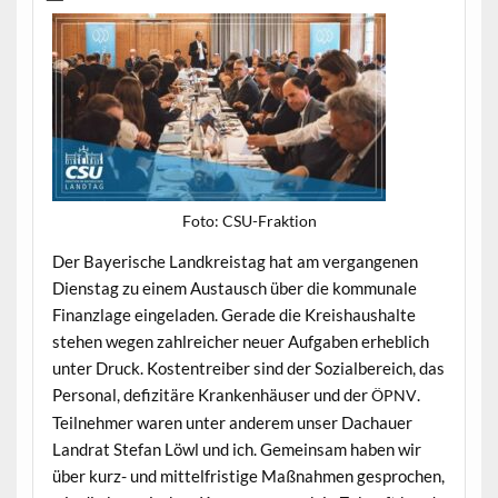
Foto: CSU-Frak­tion
Der Bay­erische Land­kreistag hat am ver­gan­genen
Dien­stag zu einem Aus­tausch über die kom­mu­nale
Finan­zlage ein­ge­laden. Ger­ade die Kreishaushalte
ste­hen wegen zahlre­ich­er neuer Auf­gaben erhe­blich
unter Druck. Kos­ten­treiber sind der Sozial­bere­ich, das
Per­son­al, defiz­itäre Kranken­häuser und der
.
ÖPNV
Teil­nehmer waren unter anderem unser Dachauer
Lan­drat Ste­fan Löwl und ich. Gemein­sam haben wir
über kurz- und mit­tel­fristige Maß­nah­men gesprochen,