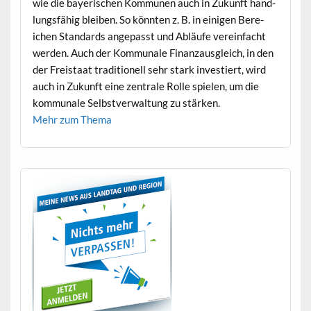
wie die bay­erischen Kom­munen auch in Zukun­ft hand­
lungs­fähig bleiben. So kön­nten z. B. in eini­gen Bere­
ichen Stan­dards angepasst und Abläufe vere­in­facht
wer­den. Auch der Kom­mu­nale Finan­zaus­gle­ich, in den
der Freis­taat tra­di­tionell sehr stark investiert, wird
auch in Zukun­ft eine zen­trale Rolle spie­len, um die
kom­mu­nale Selb­stver­wal­tung zu stärken.
Mehr zum Thema