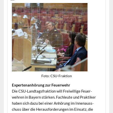
Foto: CSU-Frak­tion
Exper­te­nan­hörung zur Feuerwehr
Die CSU-Land­tags­frak­tion will Frei­willige Feuer­
wehren in Bay­ern stärken. Fach­leute und Prak­tik­er
haben sich dazu bei ein­er Anhörung im Innenauss­
chuss über die Her­aus­forderun­gen im Ein­satz, die