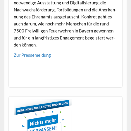
notwendi­ge Ausstat­tung und Dig­i­tal­isierung, die
Nach­wuchs­förderung, Fort­bil­dun­gen und die Anerken­
nung des Ehre­namts aus­ge­tauscht. Konkret geht es
auch darum, wie noch mehr Men­schen für die rund
7500 Frei­willi­gen Feuer­wehren in Bay­ern gewon­nen
und für ein langfristiges Engage­ment begeis­tert wer­
den können.
Zur Pressemel­dung