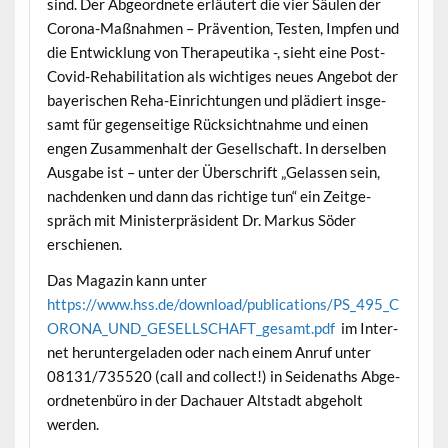
sind. Der Abge­ord­nete erläutert die vier Säulen der
Coro­na-Maß­nah­men – Präven­tion, Testen, Impfen und
die Entwick­lung von Ther­a­peu­ti­ka -, sieht eine Post-
Covid-Reha­bil­i­ta­tion als wichtiges neues Ange­bot der
bay­erischen Reha-Ein­rich­tun­gen und plädiert ins­ge­
samt für gegen­seit­ige Rück­sicht­nahme und einen
engen Zusam­men­halt der Gesellschaft. In der­sel­ben
Aus­gabe ist – unter der Über­schrift „Gelassen sein,
nach­denken und dann das richtige tun“ ein Zeit­ge­
spräch mit Min­is­ter­präsi­dent Dr. Markus Söder
erschienen.
Das Mag­a­zin kann unter
https://www.hss.de/download/publications/PS_495_C
ORONA_UND_GESELLSCHAFT_gesamt.pdf
im Inter­
net herun­terge­laden oder nach einem Anruf unter
08131/735520 (call and col­lect!) in Sei­de­naths Abge­
ord­neten­büro in der Dachauer Alt­stadt abge­holt
werden.