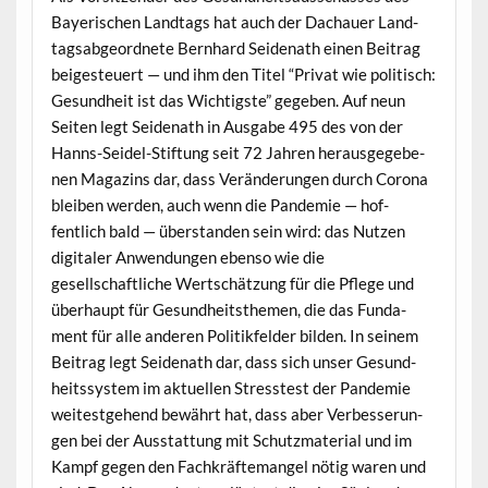
Bay­erischen Land­tags hat auch der Dachauer Land­
tagsab­ge­ord­nete Bern­hard Sei­de­nath einen Beitrag
beiges­teuert — und ihm den Titel “Pri­vat wie poli­tisch:
Gesund­heit ist das Wichtig­ste” gegeben. Auf neun
Seit­en legt Sei­de­nath in Aus­gabe 495 des von der
Hanns-Sei­del-Stiftung seit 72 Jahren her­aus­gegebe­
nen Mag­a­zins dar, dass Verän­derun­gen durch Coro­na
bleiben wer­den, auch wenn die Pan­demie — hof­
fentlich bald — über­standen sein wird: das Nutzen
dig­i­taler Anwen­dun­gen eben­so wie die
gesellschaftliche Wertschätzung für die Pflege und
über­haupt für Gesund­heit­s­the­men, die das Fun­da­
ment für alle anderen Poli­tik­felder bilden. In seinem
Beitrag legt Sei­de­nath dar, dass sich unser Gesund­
heitssys­tem im aktuellen Stresstest der Pan­demie
weitest­ge­hend bewährt hat, dass aber Verbesserun­
gen bei der Ausstat­tung mit Schutz­ma­te­r­i­al und im
Kampf gegen den Fachkräfte­man­gel nötig waren und