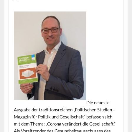
Die neueste
Aus­gabe der tra­di­tion­sre­ichen „Poli­tis­chen Stu­di­en –
Mag­a­zin für Poli­tik und Gesellschaft“ befassen sich
mit dem The­ma: „Coro­na verän­dert die Gesellschaft.“
Als Vor­sitzen­der des Gesund­heit­sauss­chuss­es des