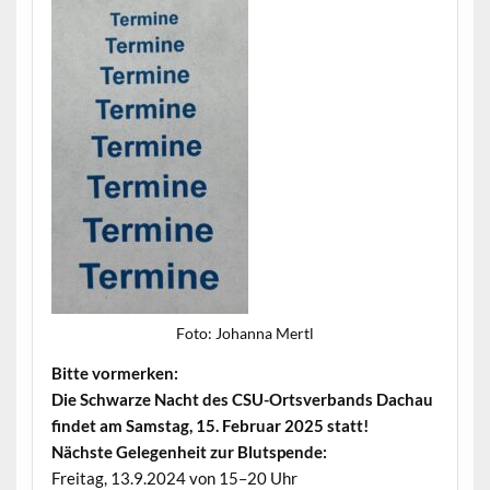
Foto: Johan­na Mertl
Bitte vormerken:
Die Schwarze Nacht des CSU-Ortsver­bands Dachau
find­et am Sam­stag, 15. Feb­ru­ar 2025 statt!
Näch­ste Gele­gen­heit zur Blutspende:
Fre­itag, 13.9.2024 von 15–20 Uhr