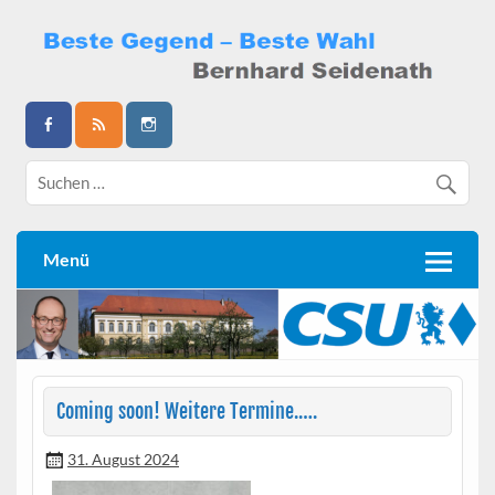
Skip
to
content
Bernhard Seidenath
Menü
Coming soon! Weitere Termine.….
31. August 2024