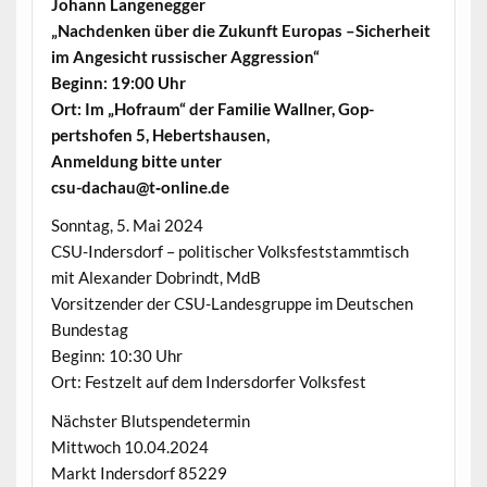
Johann Langenegger
„Nach­denken über die Zukun­ft Europas –Sicher­heit
im Angesicht rus­sis­ch­er Aggression“
Beginn: 19:00 Uhr
Ort: Im „Hofraum“ der Fam­i­lie Wall­ner, Gop­
pertshofen 5, Hebertshausen,
Anmel­dung bitte unter
csu-dachau@t‑online.de
Son­ntag, 5. Mai 2024
CSU-Inder­s­dorf – poli­tis­ch­er Volks­fest­stammtisch
mit Alexan­der Dobrindt, MdB
Vor­sitzen­der der CSU-Lan­des­gruppe im Deutschen
Bundestag
Beginn: 10:30 Uhr
Ort: Festzelt auf dem Inder­s­dor­fer Volksfest
Näch­ster Blutspendetermin
Mittwoch 10.04.2024
Markt Inder­s­dorf 85229