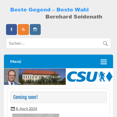
Skip
to
content
Bernhard Seidenath
Menü
Coming soon!
8. April 2024