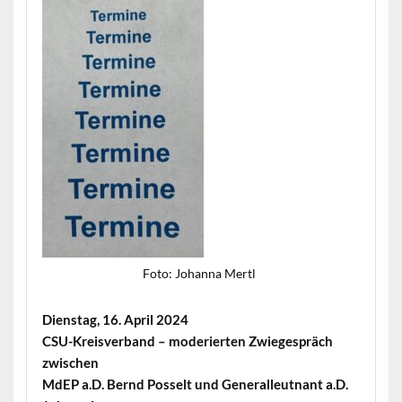
Foto: Johan­na Mertl
Dien­stag, 16. April 2024
CSU-Kreisver­band – mod­erierten Zwiege­spräch
zwischen
MdEP a.D. Bernd Pos­selt und Gen­er­alleut­nant a.D.