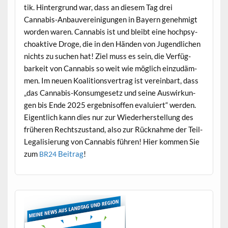
tik. Hin­ter­grund war, dass an diesem Tag drei
Cannabis-Anbau­vere­ini­gun­gen in Bay­ern genehmigt
wor­den waren. Cannabis ist und bleibt eine hoch­psy­
choak­tive Droge, die in den Hän­den von Jugendlichen
nichts zu suchen hat! Ziel muss es sein, die Ver­füg­
barkeit von Cannabis so weit wie möglich einzudäm­
men. Im neuen Koali­tionsver­trag ist vere­in­bart, dass
„das Cannabis-Kon­sumge­setz und seine Auswirkun­
gen bis Ende 2025 ergeb­nisof­fen evaluiert“ wer­den.
Eigentlich kann dies nur zur Wieder­her­stel­lung des
früheren Recht­szu­s­tand, also zur Rück­nahme der Teil-
Legal­isierung von Cannabis führen! Hier kom­men Sie
zum
Beitrag
!
BR24