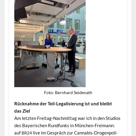
Foto: Bern­hard Seidenath
Rück­nahme der Teil-Legal­isierung ist und bleibt
das Ziel
Am let­zten Fre­itag-Nach­mit­tag war ich in den Stu­dios
des Bay­erischen Rund­funks in München-Freimann:
auf
live im Gespräch zur Cannabis-Dro­gen­poli­
BR24