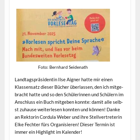
Foto: Bern­hard Seidenath
Land­tagspräsi­dentin Ilse Aign­er hat­te mir einen
Klassen­satz dieser Büch­er über­lassen, den ich mit­ge­
bracht hat­te und so den Schü­lerin­nen und Schülern im
Anschluss ein Buch mit­geben kon­nte: damit alle selb­
st zuhause weit­er­lesen kon­nten und kön­nen! Danke
an Rek­torin Cor­du­la Weber und ihre Stel­lvertreterin
Elke Fechter fürs Organ­isieren! Dieser Ter­min ist
immer ein High­light im Kalender!