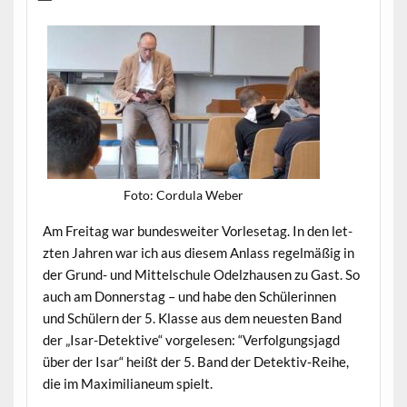
Foto: Cor­du­la Weber
Am Fre­itag war bun­desweit­er Vor­lese­tag. In den let­
zten Jahren war ich aus diesem Anlass regelmäßig in
der Grund- und Mit­telschule Odelzhausen zu Gast. So
auch am Don­ner­stag – und habe den Schü­lerin­nen
und Schülern der 5. Klasse aus dem neuesten Band
der „Isar-Detek­tive“ vorge­le­sen: “Ver­fol­gungs­jagd
über der Isar“ heißt der 5. Band der Detek­tiv-Rei­he,
die im Max­i­m­il­ia­neum spielt.