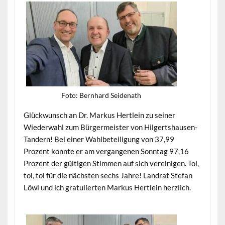
Foto: Bern­hard Seidenath
Glück­wun­sch an Dr. Markus Hertlein zu sein­er
Wieder­wahl zum Bürg­er­meis­ter von Hilgertshausen-
Tandern! Bei ein­er Wahlbeteili­gung von 37,99
Prozent kon­nte er am ver­gan­genen Son­ntag 97,16
Prozent der gülti­gen Stim­men auf sich vere­ini­gen. Toi,
toi, toi für die näch­sten sechs Jahre! Lan­drat Ste­fan
Löwl und ich grat­ulierten Markus Hertlein herzlich.