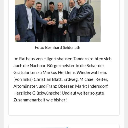
Foto: Bern­hard Seidenath
Im Rathaus von Hilgertshausen-Tandern rei­ht­en sich
auch die Nach­bar-Bürg­er­meis­ter in die Schar der
Grat­u­lanten zu Markus Hertleins Wieder­wahl ein:
(von links) Chris­t­ian Blatt, Erd­weg, Michael Reit­er,
Altomün­ster, und Franz Obess­er, Markt Inder­s­dorf.
Her­zliche Glück­wün­sche! Und auf weit­er so gute
Zusam­me­nar­beit wie bisher!