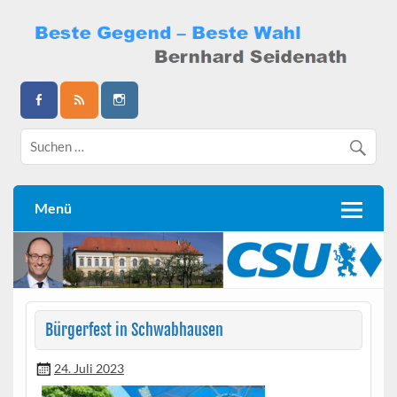
Skip
to
content
Bernhard Seidenath
Menü
Bürgerfest in Schwabhausen
24. Juli 2023