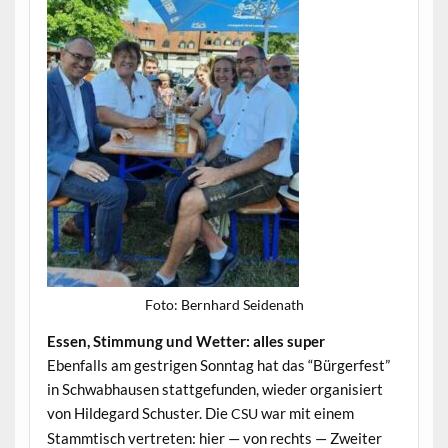
Foto: Bern­hard Seidenath
Essen, Stim­mung und Wet­ter: alles super
Eben­falls am gestri­gen Son­ntag hat das “Bürg­er­fest”
in Schwab­hausen stattge­fun­den, wieder organ­isiert
von Hilde­gard Schus­ter. Die
war mit einem
CSU
Stammtisch vertreten: hier — von rechts — Zweit­er