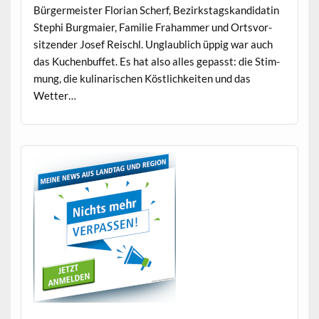
Bürg­er­meis­ter Flo­ri­an Scherf, Bezirk­stagskan­di­datin
Stephi Burgmaier, Fam­i­lie Fra­ham­mer und Ortsvor­
sitzen­der Josef Reis­chl. Unglaublich üppig war auch
das Kuchen­buf­fet. Es hat also alles gepasst: die Stim­
mung, die kuli­nar­ischen Köstlichkeit­en und das
Wetter…