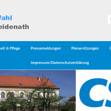
heit
&
Pflege
Pressemeldungen
Plenarsitzungen
Impressum/Datenschutzerklärung