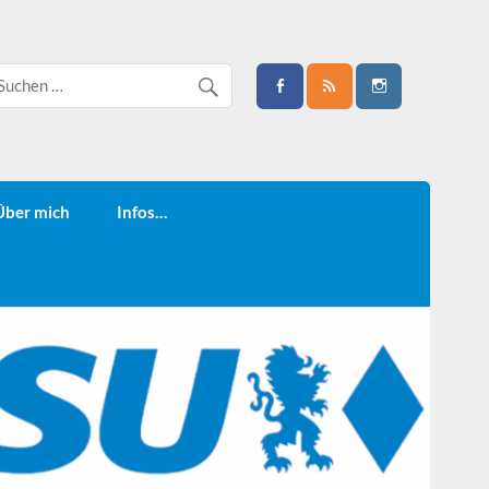
Über mich
Infos…