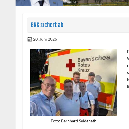
sichert ab
BRK
20. Juni 2026
D
W
n
s
E
l
Foto: Bern­hard Seidenath