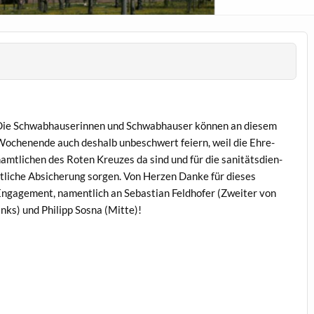
ie Schwab­hauserin­nen und Schwab­hauser kön­nen an diesem
och­enende auch deshalb unbeschw­ert feiern, weil die Ehre­
amtlichen des Roten Kreuzes da sind und für die san­itäts­di­en­
tliche Absicherung sor­gen. Von Herzen Danke für dieses
ngage­ment, namentlich an Sebas­t­ian Feld­hofer (Zweit­er von
inks) und Philipp Sos­na (Mitte)!