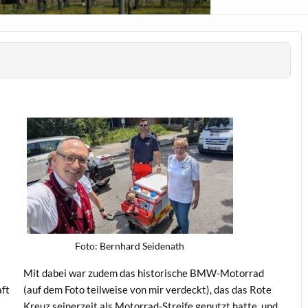
Foto: Bern­hard Seidenath
Mit dabei war zudem das his­torische BMW-Motor­rad
aft
(auf dem Foto teil­weise von mir verdeckt), das das Rote
Kreuz sein­erzeit als Motor­rad-Streife genutzt hat­te, und