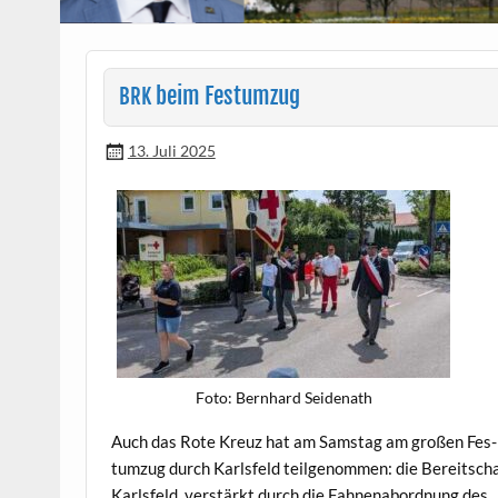
beim Festumzug
BRK
13. Juli 2025
Foto: Bern­hard Seidenath
Auch das Rote Kreuz hat am Sam­stag am großen Fes­
tumzug durch Karls­feld teilgenom­men: die Bere­itsch
Karls­feld, ver­stärkt durch die Fah­nen­abor­d­nung des