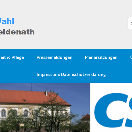
heit
&
Pflege
Pressemeldungen
Plenarsitzungen
Impressum/Datenschutzerklärung