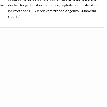
die
der Ret­tungs­di­enst en minia­ture, begleit­et durch die stel­
lvertre­tende BRK-Kreisvor­sitzende Ange­li­ka Gumows­ki
(rechts).