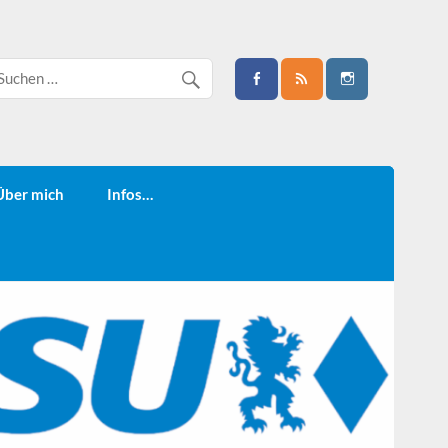
Über mich
Infos…