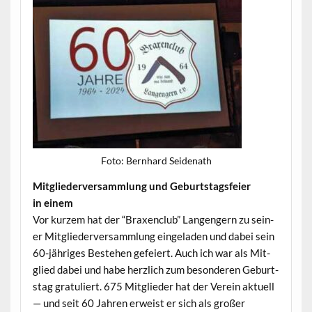
Foto: Bern­hard Seidenath
Mit­gliederver­samm­lung und Geburt­stags­feier
in einem
Vor kurzem hat der “Brax­en­club” Lan­gengern zu sein­
er Mit­gliederver­samm­lung ein­ge­laden und dabei sein
60-jähriges Beste­hen gefeiert. Auch ich war als Mit­
glied dabei und habe her­zlich zum beson­deren Geburt­
stag grat­uliert. 675 Mit­glieder hat der Vere­in aktuell
— und seit 60 Jahren erweist er sich als großer