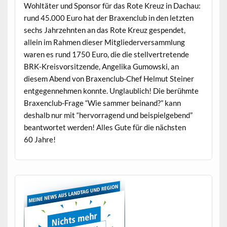
Wohltäter und Spon­sor für das Rote Kreuz in Dachau:
rund 45.000 Euro hat der Brax­en­club in den let­zten
sechs Jahrzehn­ten an das Rote Kreuz gespendet,
allein im Rah­men dieser Mit­gliederver­samm­lung
waren es rund 1750 Euro, die die stel­lvertre­tende
BRK-Kreisvor­sitzende, Ange­li­ka Gumows­ki, an
diesem Abend von Brax­en­club-Chef Hel­mut Stein­er
ent­ge­gen­nehmen kon­nte. Unglaublich! Die berühmte
Brax­en­club-Frage “Wie sam­mer beinand?” kann
deshalb nur mit “her­vor­ra­gend und beispiel­gebend”
beant­wortet wer­den! Alles Gute für die näch­sten
60 Jahre!