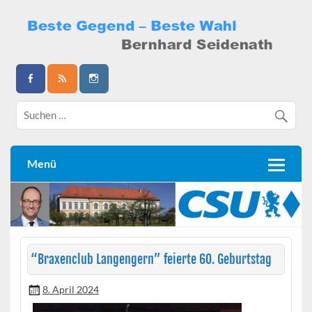
Skip
to
content
Bernhard Seidenath
Menü
“
Braxenclub Langengern” feierte 60. Geburtstag
8. April 2024