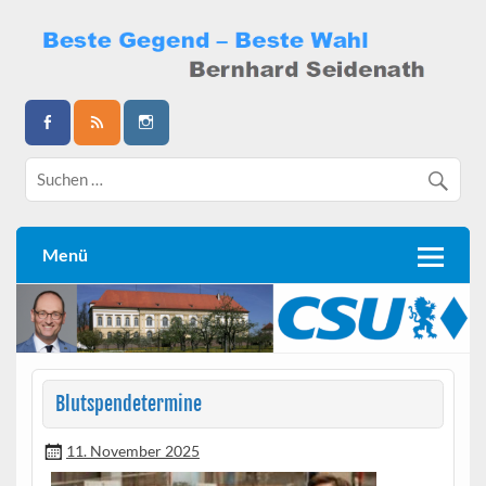
Skip
to
content
Bernhard Seidenath
Menü
Blutspendetermine
11. November 2025