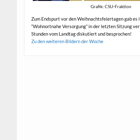
Grafik: CSU-Frak­tion
Zum End­spurt vor den Wei­h­nachts­feierta­gen gab es
“Wohnort­na­he Ver­sorgung” in der let­zten Sitzung ve
Stun­den vom Land­tag disku­tiert und besprochen!
Zu den weit­eren Bildern der Woche