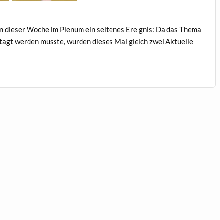
 in dieser Woche im Plenum ein seltenes Ereig­nis: Da das The­ma
rtagt wer­den musste, wur­den dieses Mal gle­ich zwei Aktuelle