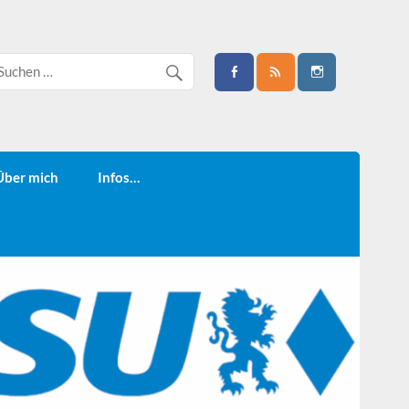
Über mich
Infos…