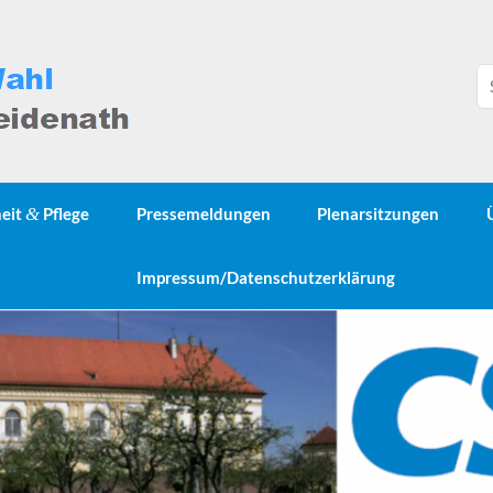
heit
&
Pflege
Pressemeldungen
Plenarsitzungen
Impressum/Datenschutzerklärung