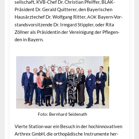
sellschaft, KVB-Chef Dr. Chris­t­ian Pfeif­fer, BLÄK-
Präsi­dent Dr. Ger­ald Quit­ter­er, den Bay­erischen
Hausärztechef Dr. Wolf­gang Rit­ter,
Bay­ern-Vor­
AOK
standsvor­sitzende Dr. Irm­gard Stip­pler, oder Rita
Zöll­ner als Präsi­dentin der Vere­ini­gung der Pfle­gen­
den in Bayern.
Foto: Bern­hard Seidenath
Vierte Sta­tion war ein Besuch in der hochin­no­v­a­tiv­en
Arthrex GmbH, die orthopädis­che Instru­mente her­