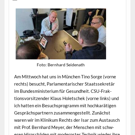
Foto: Bern­hard Seidenath
Am Mittwoch hat uns in München Tino Sorge (vorne
rechts) besucht, Par­la­men­tarisch­er Staatssekretär
im Bun­desmin­is­teri­um für Gesund­heit. CSU-Frak­
tionsvor­sitzen­der Klaus Holetschek (vorne links) und
ich hat­ten ein Besuch­spro­gramm mit hochkaräti­gen
Gesprächspart­nern zusam­mengestellt. Zunächst
waren wir im Klinikum Rechts der Isar zum Aus­tausch
mit Prof. Bern­hard Mey­er, der Men­schen mit schw­
eren Hirn­schä­den mit mod­ern­ster Tech­nik wieder ihre