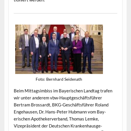
Foto: Bern­hard Seidenath
Beim Mit­tagsim­biss im Bay­erischen Land­tag trafen
wir unter anderem vbw-Haupt­geschäfts­führer
Bertram Brossardt, BKG-Geschäfts­führer Roland
Enge­hausen, Dr. Hans-Peter Hub­mann vom Bay­
erischen Apothek­erver­band, Thomas Lemke,
Vizepräsi­dent der Deutschen Kranken­haus­ge­