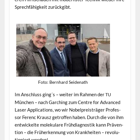
Sprech­fähigkeit zurückgibt.
Foto: Bern­hard Seidenath
Im Anschluss ging´s – weit­er im Rah­men der
TU
München – nach Garch­ing zum Cen­tre for Advanced
Laser Appli­ca­tions, wo wir Nobel­preisträger Pro­fes­
sor Fer­enc Krausz getrof­fen haben. Durch die von ihm
entwick­elte moleku­lare Früh­di­ag­nos­tik kann Präven­
tion – die Früherken­nung von Krankheit­en – rev­o­lu­
tion­iert werden!