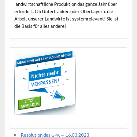
land­wirtschaftliche Pro­duk­tion das ganze Jahr über
erfordert. Ob Unter­franken oder Ober­bay­ern: die
Arbeit unser­er Land­wirte ist sys­tem­rel­e­vant! Sie ist
die Basis für alles andere!
Resolution des
— 16.03.2023
GPA