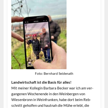
Foto: Bern­hard Seidenath
Land­wirtschaft ist die Basis für alles!
Mit mein­er Kol­le­gin Bar­bara Beck­er war ich am ver­
gan­genen Woch­enende in den Wein­ber­gen von
Wiesen­bronn in Wein­franken, habe dort beim Reb­
schnitt geholfen und haut­nah die Mühe erlebt, die