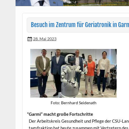
Besuch im Zentrum für Geriatronik in Ga
28. Mai 2023
Foto: Bern­hard Seidenath
“
Gar­mi” macht große Fortschritte
Der Arbeit­skreis Gesund­heit und Pflege der CSU-Lan
tags­frak­tion hat heute zusam­men mit Vertretern des