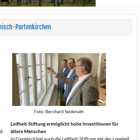
rmisch-Partenkirchen
Foto: Bern­hard Seidenath
Leifheit-Stiftung ermöglicht hohe Investi­tio­nen für
d­
ältere Menschen
In Garmisch hat auch die Leifheit-Stiftung mit der Lon­gleif