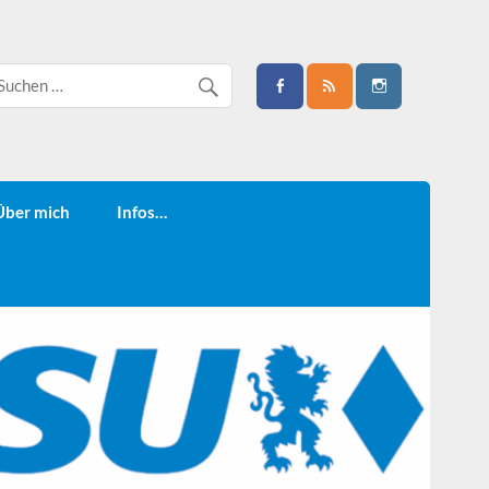
Über mich
Infos…