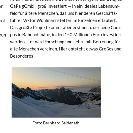
er
GaPa gGmbH groß investiert — in ein ide­ales Leben­sum­
feld für ältere Men­schen, das uns hier deren Geschäfts­
führer Vik­tor Wohlmannstet­ter im Einzel­nen erläutert.
bot­
Das größte Pro­jekt kommt aber erst noch: der neue Cam­
pus in Bahn­hof­s­nähe, in den 150 Mil­lio­nen Euro investiert
 nun
wer­den — er wird Forschung und Lehre mit Betreu­ung für
alte Men­schen vere­inen. Hier entste­ht etwas Großes und
Besonderes!
Foto: Bern­hard Seidenath