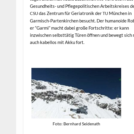
Gesund­heits- und Pflege­poli­tis­chen Arbeit­skreis­es d
das Zen­trum für Geri­atron­ik der
München in
CSU
TU
Garmisch-Partenkirchen besucht. Der humanoide Ro
er “Gar­mi” macht dabei große Fortschritte: er kann
inzwis­chen selb­st­tätig Türen öff­nen und bewegt sich
auch kabel­los mit Akku fort.
Foto: Bern­hard Seidenath