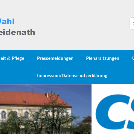
heit
&
Pflege
Pressemeldungen
Plenarsitzungen
Impressum/Datenschutzerklärung