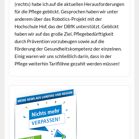
(rechts) habe ich auf die aktuellen Her­aus­forderun­gen
für die Pflege geblickt. Gesprochen haben wir unter
anderem über das Robot­ics-Pro­jekt mit der
Hochschule Hof, das der DBfK unter­stützt. Geblickt
haben wir auf das große Ziel, Pflegebedürftigkeit
durch Präven­tion vorzubeu­gen sowie auf die
Förderung der Gesund­heit­skom­pe­tenz der einzel­nen.
Einig waren wir uns schließlich darin, dass in der
Pflege weit­er­hin Tar­i­flöhne gezahlt wer­den müssen!