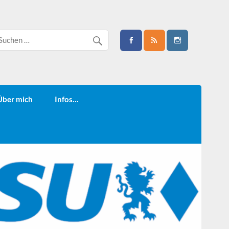
Über mich
Infos…