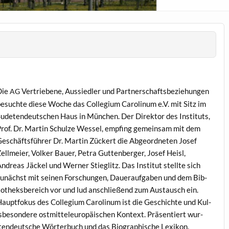
Die
Ver­triebene, Aussiedler und Part­ner­schafts­beziehun­gen
AG
esuchte diese Woche das Col­legium Car­olinum e.V. mit Sitz im
ude­tendeutschen Haus in München. Der Direk­tor des Insti­tuts,
rof. Dr. Mar­tin Schulze Wes­sel, empf­ing gemein­sam mit dem
eschäfts­führer Dr. Mar­tin Zück­ert die Abge­ord­neten Josef
ellmeier, Volk­er Bauer, Petra Gut­ten­berg­er, Josef Heisl,
ndreas Jäck­el und Wern­er Stieglitz. Das Insti­tut stellte sich
unächst mit seinen Forschun­gen, Dauer­auf­gaben und dem Bib­
io­theks­bere­ich vor und lud anschließend zum Aus­tausch ein.
aupt­fokus des Col­legium Car­olinum ist die Geschichte und Kul­
beson­dere ost­mit­teleu­ropäis­chen Kon­text. Präsen­tiert wur­
­tendeutsche Wörter­buch und das Biographis­che Lexikon.