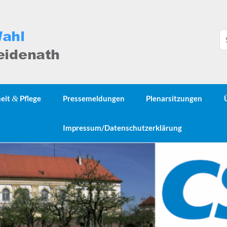
heit
&
Pflege
Pressemeldungen
Plenarsitzungen
Impressum/Datenschutzerklärung