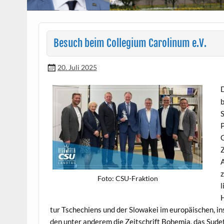
Besuch beim Collegium Carolinum e.V.
20. Juli 2025
b
S
P
G
Z
A
z
Foto: CSU-Frak­tion
l
H
tur Tschechiens und der Slowakei im europäis­chen, ins­
den unter anderem die Zeitschrift Bohemia, das Sude